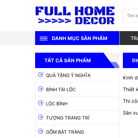
DANH MỤC SẢN PHẨM
TR
QUÀ TẶNG Ý NGHĨA
TẤT CẢ SẢN PHẨM
D
BÌNH TÀI LỘC
QUÀ TẶNG Ý NGHĨA
Kinh d
LỘC BÌNH
Thiết 
BÌNH TÀI LỘC
TƯỢNG TRANG TRÍ
Thi cô
LỘC BÌNH
GỐM BÁT TRÀNG
Sản xu
TƯỢNG TRANG TRÍ
GỐM CHU ĐẬU
GỐM NGHỆ THUẬT
GỐM BÁT TRÀNG