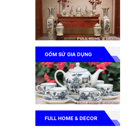
GỐM SỨ GIA DỤNG
FULL HOME & DECOR