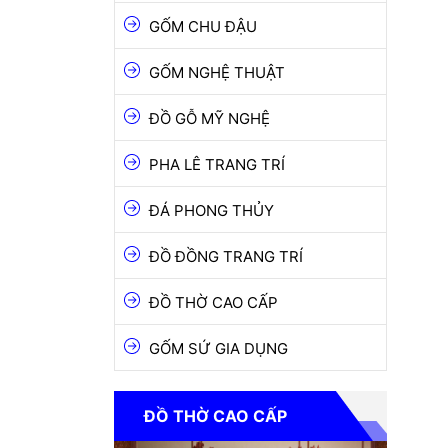
ĐỒ GỖ MỸ NGHỆ
GỐM CHU ĐẬU
PHA LÊ TRANG TRÍ
GỐM NGHỆ THUẬT
ĐÁ PHONG THỦY
ĐỒ GỖ MỸ NGHỆ
ĐỒ ĐỒNG TRANG TRÍ
PHA LÊ TRANG TRÍ
ĐỒ THỜ CAO CẤP
ĐÁ PHONG THỦY
GỐM SỨ GIA DỤNG
ĐỒ ĐỒNG TRANG TRÍ
ĐỒ THỜ CAO CẤP
GỐM SỨ GIA DỤNG
ĐỒ THỜ CAO CẤP