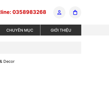
line: 0358983268
CHUYÊN MỤC
GIỚI THIỆU
 & Decor