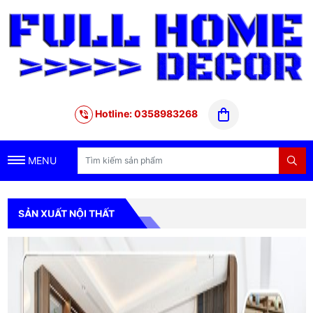
Hotline: 0358983268
MENU
SẢN XUẤT NỘI THẤT