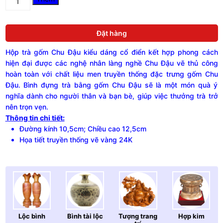
đựng
trà
gốm
Đặt hàng
Chu
Đậu
Hộp trà gốm Chu Đậu
kiểu dáng cổ điển kết hợp phong cách
vẽ
vàng
hiện đại được các nghệ nhân làng nghề Chu Đậu vẽ thủ công
24k,
hoàn toàn với chất liệu men truyền thống đặc trưng gốm Chu
phong
Đậu. Bình đựng trà bằng gốm Chu Đậu sẽ là một món quà ý
cách
nghĩa dành cho người thân và bạn bè, giúp việc thưởng trà trở
hiện
nên trọn vẹn.
đại
Thông tin chi tiết:
quantity
Đường kính 10,5cm; Chiều cao 12,5cm
Họa tiết truyền thống vẽ vàng 24K
Lộc bình
Bình tài lộc
Tượng trang
Hợp kim