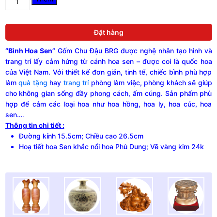
Hoa
Sen
gốm
Đặt hàng
Chu
Đậu,
“Bình Hoa Sen”
Gốm Chu Đậu BRG được nghệ nhân tạo hình và
họa
tiết
trang trí lấy cảm hứng từ cánh hoa sen – được coi là quốc hoa
hoa
của Việt Nam. Với thiết kế đơn giản, tinh tế, chiếc bình phù hợp
Sen
làm
quà tặng
hay
trang trí
phòng làm việc, phòng khách sẽ giúp
khắc
cho không gian sống đầy phong cách, ấm cúng. Sản phẩm phù
nổi
hợp để cắm các loại hoa như hoa hồng, hoa ly, hoa cúc, hoa
vẽ
sen…
.
vàng
Thông tin chi tiết :
24K,
cao
Đường kính 15.5cm; Chiều cao 26.5cm
26.5
Hoạ tiết hoa Sen khắc nổi hoa Phù Dung; Vẽ vàng kim 24k
cm
quantity