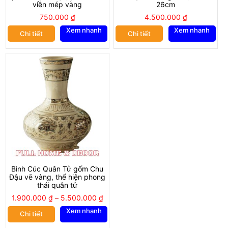
viền mép vàng
26cm
750.000
₫
4.500.000
₫
Xem nhanh
Xem nhanh
Chi tiết
Chi tiết
Bình Cúc Quân Tử gốm Chu
Đậu vẽ vàng, thể hiện phong
thái quân tử
1.900.000
₫
–
5.500.000
₫
Xem nhanh
Chi tiết