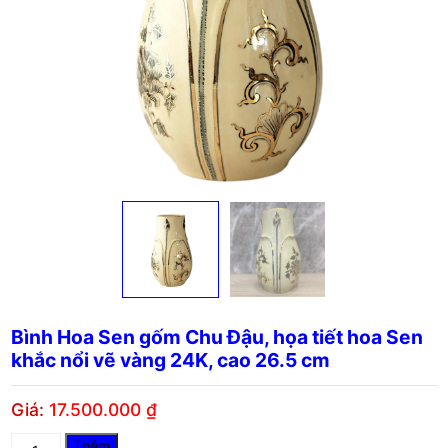
Bình Hoa Sen gốm Chu Đậu, họa tiết hoa Sen
khắc nổi vẽ vàng 24K, cao 26.5 cm
Giá:
17.500.000
₫
Bình
Thêm