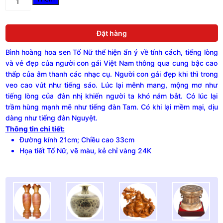
Hoàng
Hoa
Sen
Đặt hàng
gốm
Chu
Bình hoàng hoa sen Tố Nữ thể hiện ẩn ý về tính cách, tiếng lòng
Đậu,
hoạ
và vẻ đẹp của người con gái Việt Nam thông qua cung bậc cao
tiết
thấp của âm thanh các nhạc cụ. Người con gái đẹp khi thì trong
"Tố
veo cao vút như tiếng sáo. Lúc lại mênh mang, mộng mơ như
Nữ"
tiếng lòng của đàn nhị khiến người ta khó nắm bắt. Có lúc lại
vẽ
trầm hùng mạnh mẽ như tiếng đàn Tam. Có khi lại mềm mại, dịu
màu
dàng như tiếng đàn Nguyệt.
viền
Thông tin chi tiết:
mép
vàng
Đường kính 21cm; Chiều cao 33cm
24K,
Họa tiết Tố Nữ, vẽ màu, kẻ chỉ vàng 24K
cao
33cm
quantity