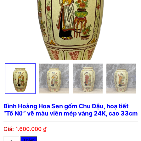
Bình Hoàng Hoa Sen gốm Chu Đậu, hoạ tiết
“Tố Nữ” vẽ màu viền mép vàng 24K, cao 33cm
Giá:
1.600.000
₫
Bình
Thêm