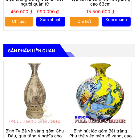
Website:
fullhome-decor.com
; Gmail: fullhome.decor@gmail.com
người quân tử
cao 63cm
Hotline: 0358983268
450.000
₫
–
990.000
₫
15.500.000
₫
*****
Xem nhanh
Xem nhanh
Chi tiết
Chi tiết
SẢN PHẨM LIÊN QUAN
Bình Tỳ Bà vẽ vàng gốm Chu
Bình hút lộc gốm Bát tràng
Đậu, quà tặng ý nghĩa cho
Phu thê viên mãn vẽ vàng, cao