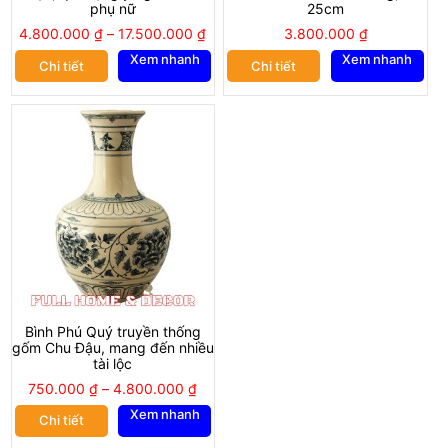
phụ nữ
25cm
4.800.000
₫
–
17.500.000
₫
3.800.000
₫
Xem nhanh
Xem nhanh
Chi tiết
Chi tiết
Bình Phú Quý truyền thống
gốm Chu Đậu, mang đến nhiều
tài lộc
750.000
₫
–
4.800.000
₫
Xem nhanh
Chi tiết