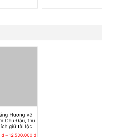
iáng Hương vẽ
m Chu Đậu, thu
ích giữ tài lộc
0
₫
–
12.500.000
₫