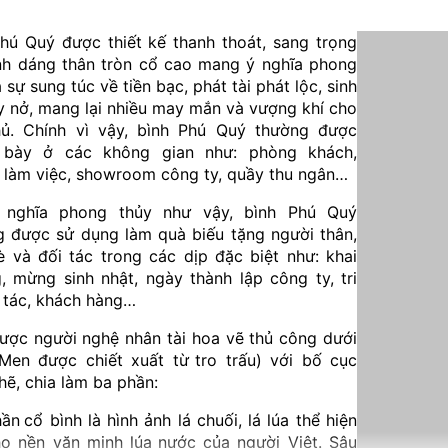
hú Quý được thiết kế thanh thoát, sang trọng
ình dáng thân tròn cổ cao mang ý nghĩa phong
à sự sung túc về tiền bạc, phát tài phát lộc, sinh
y nở, mang lại nhiều may mắn và vượng khí cho
hủ. Chính vì vậy, bình Phú Quý thường được
 bày ở các không gian như: phòng khách,
 làm việc, showroom công ty, quầy thu ngân…
 nghĩa phong thủy như vậy, bình Phú Quý
g được sử dụng làm quà biếu tặng người thân,
 và đối tác trong các dịp đặc biệt như: khai
, mừng sinh nhật, ngày thành lập công ty, tri
 tác, khách hàng…
ược người nghệ nhân tài hoa vẽ thủ công dưới
Men được chiết xuất từ
tro trấu) với bố cục
hẽ, chia làm ba phần:
hần
cổ bình là hình ảnh lá chuối, lá lúa thể hiện
o nền văn minh lúa
nước của người Việt. Sâu