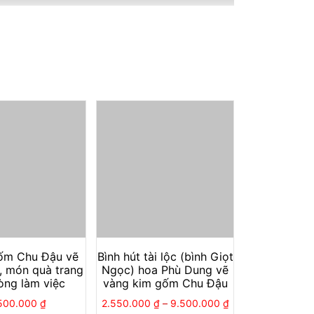
o người
đàn ông quang minh chính đại, người
như bóng dáng người phụ nữ luôn đồng hành
ho văn hóa
tín ngưỡng phồn thịnh của người
bình càng lớn thì càng chứa được nhiều.
òng khách, phòng làm việc, showroom công
ài lộc sinh sôi nảy nở, mang lại nhiều may
ốm Chu Đậu vẽ
Bình hút tài lộc (bình Giọt
, món quà trang
Ngọc) hoa Phù Dung vẽ
hòng làm việc
vàng kim gốm Chu Đậu
500.000
₫
2.550.000
₫
–
9.500.000
₫