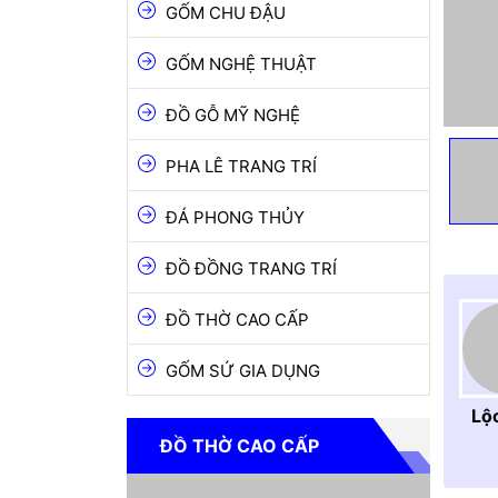
ĐỒ GỖ MỸ NGHỆ
GỐM CHU ĐẬU
PHA LÊ TRANG TRÍ
GỐM NGHỆ THUẬT
ĐÁ PHONG THỦY
ĐỒ GỖ MỸ NGHỆ
ĐỒ ĐỒNG TRANG TRÍ
PHA LÊ TRANG TRÍ
ĐỒ THỜ CAO CẤP
ĐÁ PHONG THỦY
GỐM SỨ GIA DỤNG
ĐỒ ĐỒNG TRANG TRÍ
ĐỒ THỜ CAO CẤP
GỐM SỨ GIA DỤNG
Lộ
ĐỒ THỜ CAO CẤP