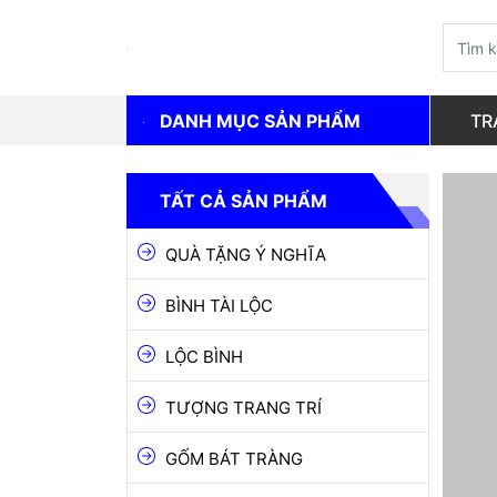
DANH MỤC SẢN PHẨM
TR
QUÀ TẶNG Ý NGHĨA
TẤT CẢ SẢN PHẨM
BÌNH TÀI LỘC
QUÀ TẶNG Ý NGHĨA
LỘC BÌNH
BÌNH TÀI LỘC
TƯỢNG TRANG TRÍ
LỘC BÌNH
GỐM BÁT TRÀNG
TƯỢNG TRANG TRÍ
GỐM CHU ĐẬU
GỐM NGHỆ THUẬT
GỐM BÁT TRÀNG