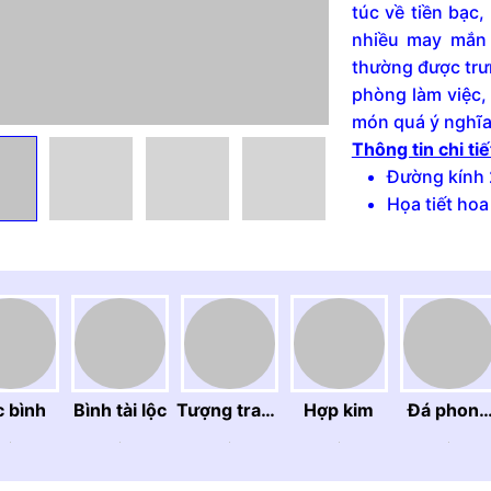
túc về tiền bạc,
Dung
nhiều may mắn 
vẽ
vàng
thường được trư
24K,
phòng làm việc,
cao
món quá ý nghĩa 
32cm
Thông tin chi tiế
quantity
Đường kính 
Họa tiết hoa
c bình
Bình tài lộc
Tượng trang
Hợp kim
Đá phong
trí
thủy