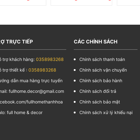
Ợ TRỰC TIẾP
CÁC CHÍNH SÁCH
ỗ trợ khách hàng:
0358983268
Chính sách thanh toán
 trợ thiết kế :
0358983268
Chính sách vận chuyển
ướng dẫn mua hàng trực tuyến
Chính sách bảo hành
mail: fullhome.decor@gmail.com
Chính sách đổi trả
Phú Quý trong phòng làm việc
acebook.com/fullhomethanhhoa
Chính sách bảo mật
lo: full home & decor
Chính sách xử lý khiếu nại