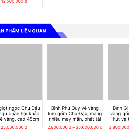
12.500.000
₫
ẢN PHẨM LIÊN QUAN
 giọt ngọc Chu Đậu
Bình Phú Quý vẽ vàng
Bình G
ngư quần hội khắc
kim gốm Chu Đậu, mang
vàng gố
vẽ vàng, cao 45cm
nhiều may mắn, phát tài
hút và t
25.000.000
₫
2.800.000
₫
–
35.000.000
₫
3.800.00