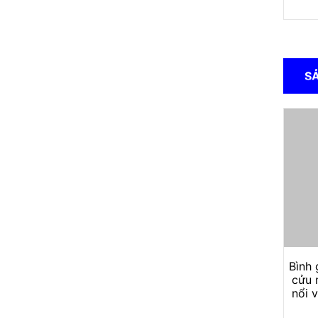
S
Bình
cửu 
nổi 