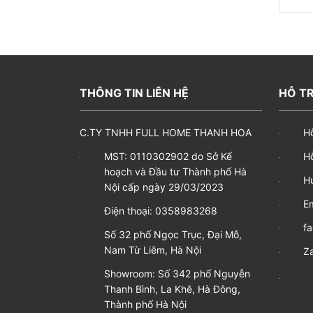
THÔNG TIN LIÊN HỆ
HỖ TR
C.TY TNHH FULL HOME THANH HOA
H
MST: 0110302902 do Sở Kế
Hỗ
hoạch và Đầu tư Thành phố Hà
H
Nội cấp ngày 29/03/2023
E
Bình 
Điện thoại: 0358983268
f
Số 32 phố Ngọc Trục, Đại Mỗ,
Nam Từ Liêm, Hà Nội
Za
Showroom: Số 342 phố Nguyễn
Thanh Bình, La Khê, Hà Đông,
Thành phố Hà Nội