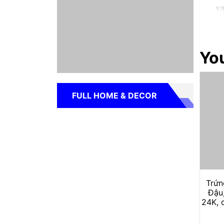
xa
Vu
Ph
th
tr
You
Ph
Vi
Theo p
FULL HOME & DECOR
Bình 
ty, qu
mắn và
Bình 
Trứn
Đậu,
24K,