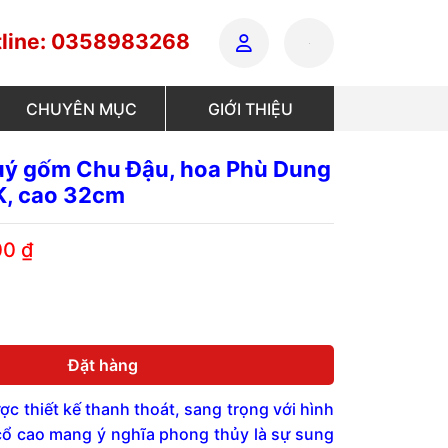
line: 0358983268
CHUYÊN MỤC
GIỚI THIỆU
uý gốm Chu Đậu, hoa Phù Dung
K, cao 32cm
00
₫
Đặt hàng
c thiết kế thanh thoát, sang trọng với hình
cổ cao mang ý nghĩa phong thủy là sự sung