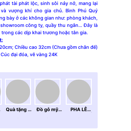
 phát tài phát lộc, sinh sôi nảy nở, mang lại
và vượng khí cho gia chủ. Bình Phú Quý
ng bày ở các không gian như: phòng khách,
 showroom công ty, quầy thu ngân… Đây là
trong các dịp khai trương hoặc tân gia.
t:
20cm; Chiều cao 32cm (Chưa gồm chân đế)
 Cúc đại đóa, vẽ vàng 24K
Quà tặng ý
Đồ gỗ mỹ
PHA LÊ
nghĩa
nghệ
TRANG TRÍ