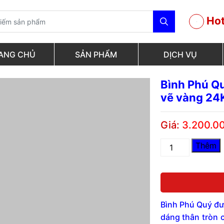
Hot
ANG CHỦ
SẢN PHẨM
DỊCH VỤ
Bình Phú Q
vẽ vàng 24
Giá:
3.200.0
Bình
Thêm
Phú
Quý
gốm
Chu
Đậu,
Bình Phú Quý đượ
hoa
dáng thân tròn 
Phù