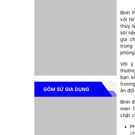
Bình P
với h
thủy l
sôi nả
gia c
trưng
phòng
Với ý
thườn
bạn bè
trương
GỐM SỨ GIA DỤNG
ân đối
Bình đ
men (
chặt c
P
ch