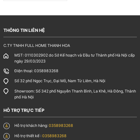
Website:
fullhome-decor.com
; Gmail: fullhome.decor@gmail.com
Hotline: 0358983268
*****
THÔNG TIN LIÊN HỆ
C.TY TNHH FULL HOME THANH HOA
MST: 0110302902 do Sở Kế hoạch và Đầu tư Thành phố Hà Nội cấp
ngày 29/03/2023
Điện thoại: 0358983268
Số 32 phố Ngọc Trục, Đại Mỗ, Nam Từ Liêm, Hà Nội
Showroom: Số 342 phố Nguyễn Thanh Bình, La Khê, Hà Đông, Thành
phố Hà Nội
HỖ TRỢ TRỰC TIẾP
Hỗ trợ khách hàng:
0358983268
Hỗ trợ thiết kế :
0358983268