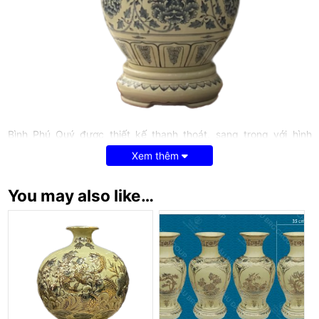
Bình Phú Quý được thiết kế thanh thoát, sang trọng với hình
dáng thân tròn cổ cao mang ý nghĩa phong thủy là sự sung túc
Xem thêm
về tiền bạc, phát tài phát lộc, sinh sôi nảy nở, mang lại nhiều may
mắn và vượng khí cho gia chủ. Chính vì vậy, bình Phú Quý
thường được trưng bày ở các không gian như: phòng khách,
You may also like…
phòng làm việc, showroom công ty, quầy thu ngân…
Với ý nghĩa phong thủy như vậy, bình Phú Quý thường được sử
dụng làm quà biếu tặng người thân, bạn bè và đối tác trong các
dịp đặc biệt như: khai trương, mừng sinh nhật, ngày thành lập
công ty, tri ân đối tác, khách hàng…