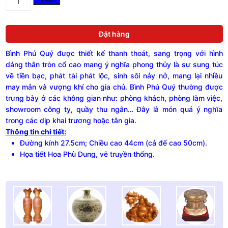
Phú
Quý
gốm
Đặt hàng
Chu
Đậu,
Bình Phú Quý được thiết kế thanh thoát, sang trọng với hình
hoạ
tiết
dáng thân tròn cổ cao mang ý nghĩa phong thủy là sự sung túc
hoa
về tiền bạc, phát tài phát lộc, sinh sôi nảy nở, mang lại nhiều
Phù
may mắn và vượng khí cho gia chủ. Bình Phú Quý thường được
Dung
trưng bày ở các không gian như: phòng khách, phòng làm việc,
vẽ
showroom công ty, quầy thu ngân… Đây là món quá ý nghĩa
truyền
trong các dịp khai trương hoặc tân gia.
thống,
Thông tin chi tiết:
cao
50cm
Đường kính 27.5cm; Chiều cao 44cm (cả đế cao 50cm).
quantity
Họa tiết Hoa Phù Dung, vẽ truyền thống.