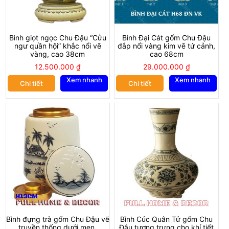
Bình giọt ngọc Chu Đậu “Cửu
Bình Đại Cát gốm Chu Đậu
ngư quần hội” khắc nổi vẽ
đắp nổi vàng kim vẽ tứ cảnh,
vàng, cao 38cm
cao 68cm
12.500.000
₫
29.000.000
₫
Xem nhanh
Xem nhanh
Chi tiết
Chi tiết
Bình được người nghệ nhân tài hoa vẽ thủ công dưới men (Men
được chiết xuất từ
tro trấu) với bố cục chặt chẽ, chia làm ba
phần:
Bình đựng trà gốm Chu Đậu vẽ
Bình Cúc Quân Tử gốm Chu
truyền thống dưới men,
Đậu tương trưng cho khí tiết