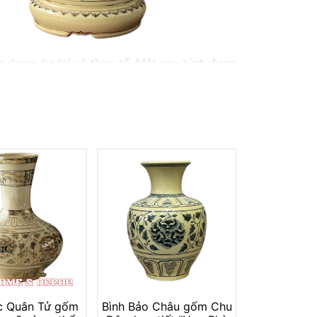
g dong, tự tại và thực tế. Mặt sau bình được
c Quân Tử gốm
Bình Bảo Châu gốm Chu