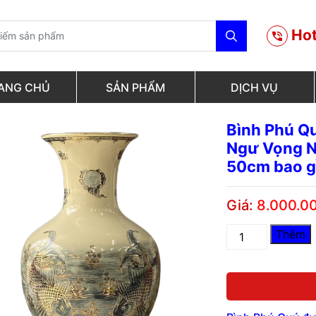
Hot
ANG CHỦ
SẢN PHẨM
DỊCH VỤ
Bình Phú Qu
Ngư Vọng N
50cm bao 
Giá:
8.000.0
Bình
Thêm
Phú
Quý
gốm
Chu
Đậu,