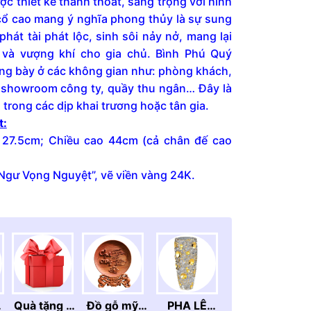
c thiết kế thanh thoát, sang trọng với hình
cổ cao mang ý nghĩa phong thủy là sự sung
 phát tài phát lộc, sinh sôi nảy nở, mang lại
và vượng khí cho gia chủ. Bình Phú Quý
ng bày ở các không gian như: phòng khách,
 showroom công ty, quầy thu ngân… Đây là
trong các dịp khai trương hoặc tân gia.
t:
 27.5cm; Chiều cao 44cm (cả chân đế cao
 Ngư Vọng Nguyệt”, vẽ viền vàng 24K.
Quà tặng ý
Đồ gỗ mỹ
PHA LÊ