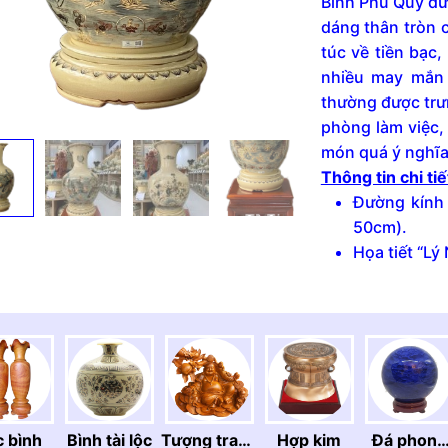
Bình Phú Quý đượ
hoạ
dáng thân tròn 
tiết
túc về tiền bạc,
"Lý
nhiều may mắn 
Ngư
Vọng
thường được trư
Nguyệt"
phòng làm việc,
vẽ
món quá ý nghĩa 
viền
Thông tin chi tiế
vàng
Đường kính
24K,
50cm).
cao
Họa tiết “Lý
50cm
bao
gồm
kỷ
quantity
c bình
Bình tài lộc
Tượng trang
Hợp kim
Đá phong