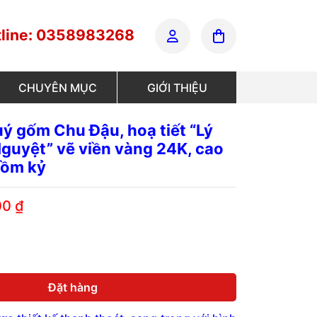
line: 0358983268
CHUYÊN MỤC
GIỚI THIỆU
ý gốm Chu Đậu, hoạ tiết “Lý
guyệt” vẽ viền vàng 24K, cao
gồm kỷ
00
₫
Đặt hàng