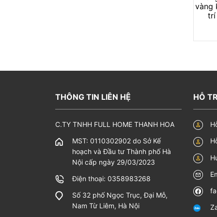
vàng 
tr
Hoa s
điềm x
Trong 
Trong 
chúng 
THÔNG TIN LIÊN HỆ
HỖ TR
sự tho
C.TY TNHH FULL HOME THANH HOA
H
Ngoài 
cám dỗ
MST: 0110302902 do Sở Kế
Hỗ
hoạch và Đầu tư Thành phố Hà
Ý n
H
Nội cấp ngày 29/03/2023
Bi
E
Điện thoại: 0358983268
lê
f
ng
Số 32 phố Ngọc Trục, Đại Mỗ,
đư
Nam Từ Liêm, Hà Nội
Za
tâ