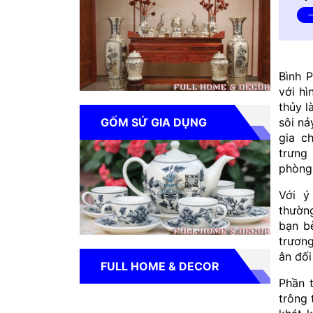
Bình P
với h
thủy l
GỐM SỨ GIA DỤNG
sôi nả
gia c
trưng
phòng
Với ý
thườn
bạn bè
trương
ân đối
FULL HOME & DECOR
Phần t
trông 