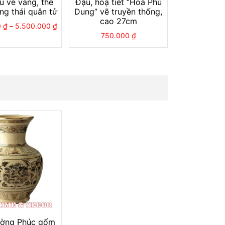
 vẽ vàng, thể
Đậu, hoạ tiết “Hoa Phù
ng thái quân tử
Dung” vẽ truyền thống,
cao 27cm
0
₫
–
5.500.000
₫
750.000
₫
ước có được cuộc sống viên mãn, tròn đầy,
ng danh sự nghiệp và học hành.
ất hiện ở nhiều nơi trên thế giới, đặc biệt là
sen
nhuỵ vàng
ường Phúc gốm