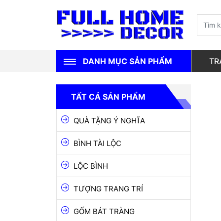
DANH MỤC SẢN PHẨM
TR
QUÀ TẶNG Ý NGHĨA
TẤT CẢ SẢN PHẨM
BÌNH TÀI LỘC
QUÀ TẶNG Ý NGHĨA
LỘC BÌNH
BÌNH TÀI LỘC
TƯỢNG TRANG TRÍ
LỘC BÌNH
GỐM BÁT TRÀNG
TƯỢNG TRANG TRÍ
GỐM CHU ĐẬU
GỐM NGHỆ THUẬT
GỐM BÁT TRÀNG