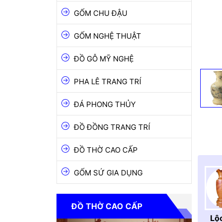
ĐỒ GỖ MỸ NGHỆ
GỐM CHU ĐẬU
PHA LÊ TRANG TRÍ
GỐM NGHỆ THUẬT
ĐÁ PHONG THỦY
ĐỒ GỖ MỸ NGHỆ
ĐỒ ĐỒNG TRANG TRÍ
PHA LÊ TRANG TRÍ
ĐỒ THỜ CAO CẤP
ĐÁ PHONG THỦY
GỐM SỨ GIA DỤNG
ĐỒ ĐỒNG TRANG TRÍ
ĐỒ THỜ CAO CẤP
GỐM SỨ GIA DỤNG
ĐỒ THỜ CAO CẤP
Lộ