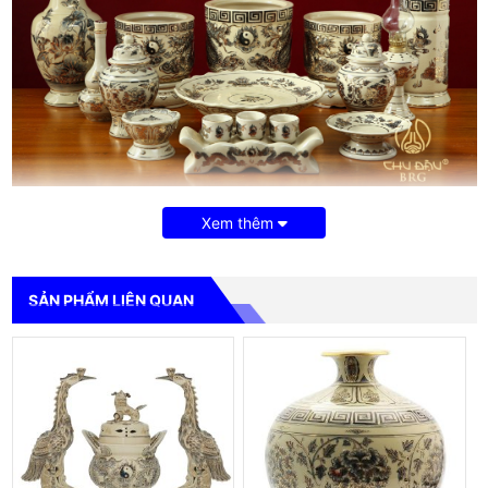
Bộ đồ thờ vẽ vàng kim
được các nghệ nhân làng gốm Chu Đậu
Xem thêm
áp dụng kĩ năng chế tác điêu luyện đã được đúc kết từ ngàn
đời. Từ kĩ thuật chế tạo men từ vỏ trấu cho đến kĩ thuật vẽ vàng
tinh tế đến từng chi tiết.
SẢN PHẨM LIÊN QUAN
Tổng thể bộ đồ thờ gốm Chu Đậu vẽ vàng kim sẽ mang đến cho
không gian phòng thờ của gia đình người Việt vẻ đẹp tôn kính, là
sự tôn trọng, tưởng nhớ tới người đã khuất
Danh sách sản phẩm trong bộ đồ thờ bao gồm:
STT
Tên sản phẩm
Đơn giá
Số
Tổng tiền
lượng