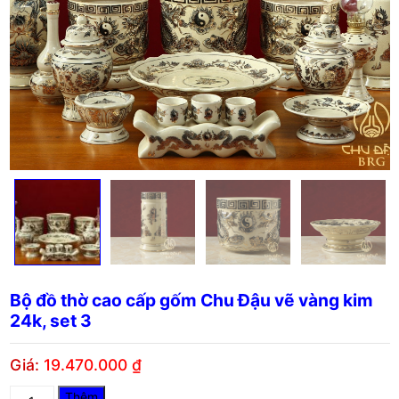
Bộ đồ thờ cao cấp gốm Chu Đậu vẽ vàng kim
24k, set 3
Giá:
19.470.000
₫
Bộ
Thêm