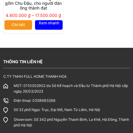
7
Nậm rượu 2
1,200,000
1
1,200,000
gốm Chu Đậu, cho người đàn
bầu 0,5 lit
ông thành đạt
F8/13xH26 vẽ
4.800.000
₫
–
17.500.000
₫
vàng kim
Xem nhanh
Chi tiết
8
Đèn dầu bụng
1,350,000
1
1,350,000
tròn chân loe
F9.5xH17 vẽ
vàng kim
9
Chĩnh thờ S8
950,000
2
1,900,000
F11xH19 vẽ
THÔNG TIN LIÊN HỆ
vàng kim
C.TY TNHH FULL HOME THANH HOA
10
Mâm bồng S2
1,600,000
1
1,600,000
F27xH7.5 vẽ
MST: 0110302902 do Sở Kế hoạch và Đầu tư Thành phố Hà Nội cấp
vàng kim
ngày 29/03/2023
11
Chân nến S3
750,000
1
750,000
Điện thoại: 0358983268
vẽ vàng kim
Số 32 phố Ngọc Trục, Đại Mỗ, Nam Từ Liêm, Hà Nội
12
Bộ 3 chén thờ
1,250,000
1
1,250,000
chân cao đế
Showroom: Số 342 phố Nguyễn Thanh Bình, La Khê, Hà Đông, Thành
công vẽ vàng
phố Hà Nội
kim