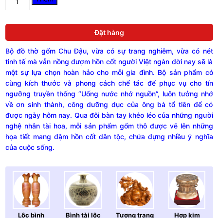
đồ
thờ
cao
Đặt hàng
cấp
gốm
Bộ đồ thờ gốm Chu Đậu, vừa có sự trang nghiêm, vừa có nét
Chu
Đậu
tinh tế mà vẫn nồng đượm hồn cốt người Việt ngàn đời nay sẽ là
vẽ
một sự lựa chọn hoàn hảo cho mỗi gia đình. Bộ sản phẩm có
vàng
cùng kích thước và phong cách chế tác để phục vụ cho tín
kim
ngưỡng truyền thống “Uống nước nhớ nguồn”, luôn tưởng nhớ
24k,
về ơn sinh thành, công dưỡng dục của ông bà tổ tiên để có
set
được ngày hôm nay. Qua đôi bàn tay khéo léo của những người
3
nghệ nhân tài hoa, mỗi sản phẩm gốm thô được vẽ lên những
quantity
họa tiết mang đậm hồn cốt dân tộc, chứa đựng nhiều ý nghĩa
của cuộc sống.
Lộc bình
Bình tài lộc
Tượng trang
Hợp kim