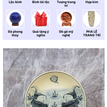
Lộc bình
Bình tài lộc
Tượng trang
Hợp kim
trí
Đá phong
Quà tặng ý
Đồ gỗ mỹ
PHA LÊ
thủy
nghĩa
nghệ
TRANG TRÍ