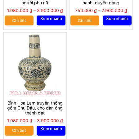
người phụ nữ
hạnh, duyên dáng
1.080.000
₫
–
3.900.000
₫
750.000
₫
–
2.900.000
₫
Xem nhanh
Xem nhanh
Chi tiết
Chi tiết
Bình Hoa Lam truyền thống
gốm Chu Đậu, cho đàn ông
thành đạt
1.080.000
₫
–
3.900.000
₫
Xem nhanh
Chi tiết