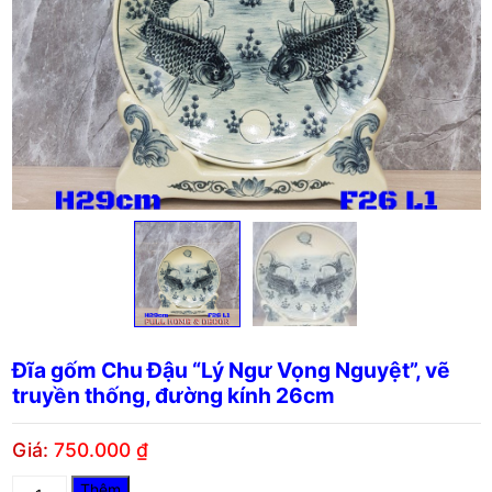
Đĩa gốm Chu Đậu “Lý Ngư Vọng Nguyệt”, vẽ
truyền thống, đường kính 26cm
Giá:
750.000
₫
Đĩa
Thêm