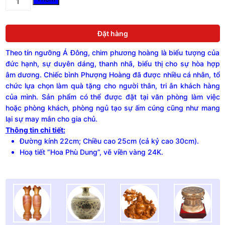
Phượng
Hoàng
gốm
Đặt hàng
Chu
Đậu,
Theo tín ngưỡng Á Đông, chim phương hoàng là biểu tượng của
hoạ
tiết
đức hạnh, sự duyên dáng, thanh nhã, biểu thị cho sự hòa hợp
vẽ
âm dương. Chiếc bình Phượng Hoàng đã được nhiều cá nhân, tổ
viền
chức lựa chọn làm quà tặng cho người thân, tri ân khách hàng
vàng
của mình. Sản phẩm có
thể được đặt tại văn phòng làm việc
24K,
hoặc phòng khách, phòng ngủ tạo sự ấm cúng cũng như mang
cao
lại sự may mắn cho gia chủ.
30cm
Thông tin chi tiết:
bao
gồm
Đường kính 22cm; Chiều cao 25cm (cả kỷ cao 30cm).
kỷ
Hoạ tiết “Hoa Phù Dung”, vẽ viền vàng 24K.
quantity